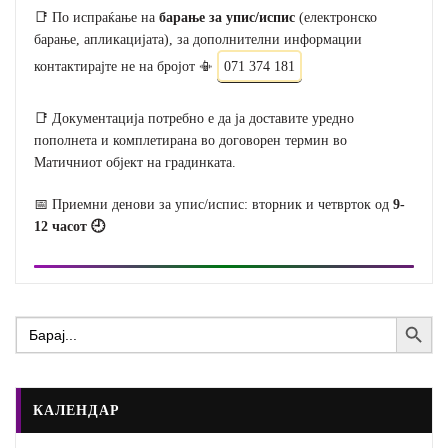
📑 По испраќање на
барање за упис/испис
(електронско
барање, апликацијата), за дополнителни информации
контактирајте не на бројот 📳
071 374 181
📑 Документација потребно е да ја доставите уредно
пополнета и комплетирана во договорен термин во
Матичниот објект на градинката.
📅 Приемни денови за упис/испис: вторник и четврток од
9-
12 часот 🕘
Search Button
Search
for:
КАЛЕНДАР