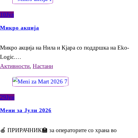
10
Јул
Микро акција
Микро акција на Нила и Кјара со поддршка на Eko-
Logic.…
Активности
,
Настани
29
Јун
Мени за Јули 2026
🍎 ПРИРАЧНИК🏫 за операторите со храна во