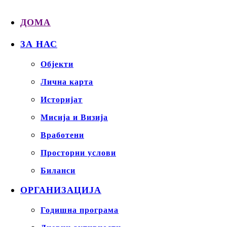
ДОМА
ЗА НАС
Објекти
Лична карта
Историјат
Мисија и Визија
Вработени
Просторни услови
Биланси
ОРГАНИЗАЦИЈА
Годишна програма