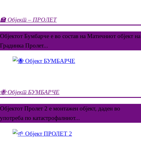
🏫 Објект – ПРОЛЕТ
Објектот Бумбарче е во состав на Матичниот објект на
Градинка Пролет...
🐝 Објект БУМБАРЧЕ
Објектот Пролет 2 е монтажен објект, даден во
употреба по катастрофалниот...