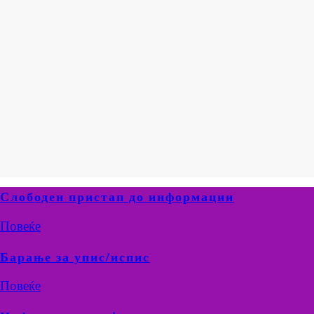
Слободен пристап до информации
Повеќе
Барање за упис/испис
Повеќе