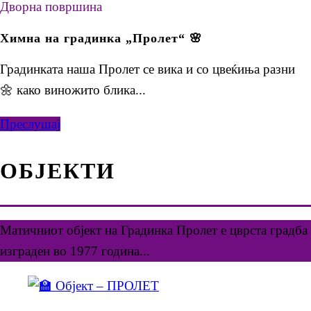
Дворна површина
Химна на градинка „Пролет“ 🌸
Градинката наша Пролет се вика и со цвеќиња разни
🌼 како виножито блика...
Преслушај
ОБЈЕКТИ
Матичниот објект на Градинка Пролет е цврста градба
изграден во 1977 година...