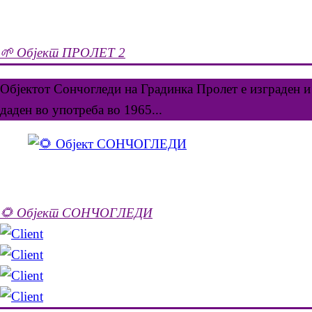
🌱 Објект ПРОЛЕТ 2
Објектот Сончогледи на Градинка Пролет е изграден и
даден во употреба во 1965...
🌻 Објект СОНЧОГЛЕДИ