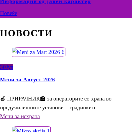
Информации од јавен карактер
Повеќе
НОВОСТИ
30
Јул
Мени за Август 2026
🍎 ПРИРАЧНИК🏫 за операторите со храна во
предучилишните установи – градинките…
Мени за исхрана