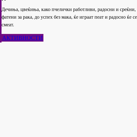
Дечиња, цвеќиња, како пчелички работливи, радосни и среќни,
фатени за рака, до успех без мака, ќе играат пеат и радосно ќе се
смеат.
АКТИВНОСТИ