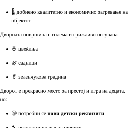
🌡️ добиено квалитетно и економично загревање на
објектот
Дворната површина е голема и грижливо негувана:
🌸 цвеќиња
🌿 садници
🥬 зеленчукова градина
Дворот е прекрасно место за престој и игра на децата,
но:
🌞
потребни се
нови детски реквизити
🔧 реконструирање на старите