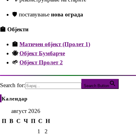
🛡️ поставување
нова ограда
🏫 Објекти
🏫
Матичен објект (Пролет 1)
🐝
Објект Бумбарче
🌱
Објект Пролет 2
Search for:
Search Button
Календар
август 2026
П
В
С
Ч
П
С
Н
1
2