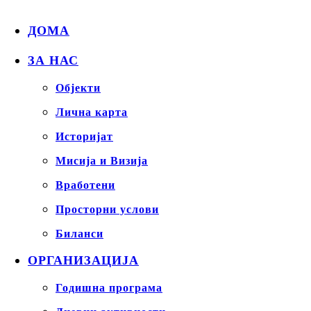
ДОМА
ЗА НАС
Објекти
Лична карта
Историјат
Мисија и Визија
Вработени
Просторни услови
Биланси
ОРГАНИЗАЦИЈА
Годишна програма