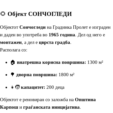
🌻
Објект СОНЧОГЛЕДИ
Објектот
Сончогледи
на Градинка Пролет е изграден
и даден во употреба во
1965 година
. Дел од него е
монтажен
, а дел е
цврста градба
.
Располага со:
🏠
внатрешна корисна површина:
1300 м²
🌳
дворна површина:
1800 м²
👧🧒
капацитет:
200 деца
Објектот е реновиран со заложба на
Општина
Карпош
и
граѓанската иницијатива
.