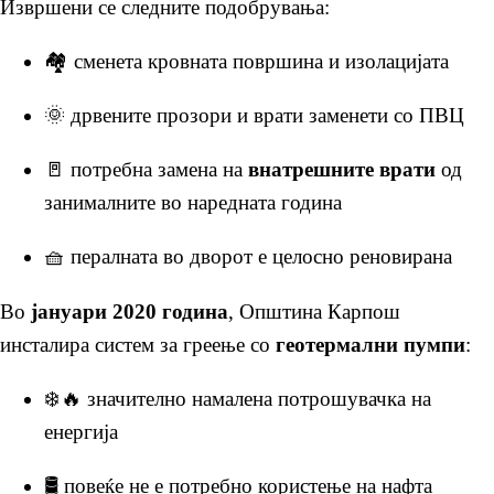
Извршени се следните подобрувања:
🏘️ сменета кровната површина и изолацијата
🌞
дрвените прозори и врати заменети со ПВЦ
🚪 потребна замена на
внатрешните врати
од
занималните во наредната година
🧺 пералната во дворот е целосно реновирана
Во
јануари 2020 година
, Општина Карпош
инсталира систем за греење со
геотермални пумпи
:
❄️🔥 значително намалена потрошувачка на
енергија
🛢️ повеќе не е потребно користење на нафта