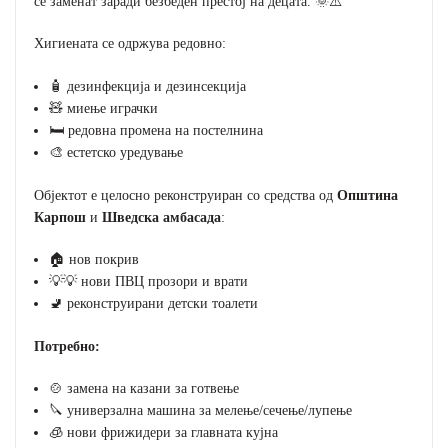
се заменат заради безбеден престој на децата. 🌞⚠️
Хигиената се одржува редовно:
🧴 дезинфекција и дезинсекција
🧸 миење играчки
🛏️ редовна промена на постелнина
🎨 естетско уредување
Објектот е целосно реконструиран со средства од
Општина
Карпош
и
Шведска амбасада
:
🏠 нов покрив
💡💡 нови ПВЦ прозори и врати
🚽 реконструирани детски тоалети
Потребно:
🍲 замена на казани за готвење
🔪 универзална машина за мелење/сечење/лупење
🧊 нови фрижидери за главната кујна