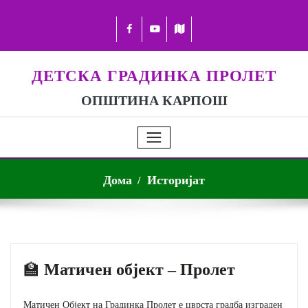
ДЕТСКА ГРАДИНКА ПРОЛЕТ
ОПШТИНА КАРПОШ
Дома
Историјат
🏫
Матичен објект – Пролет
Матичен Објект на Градинка Пролет е цврста градба изграден