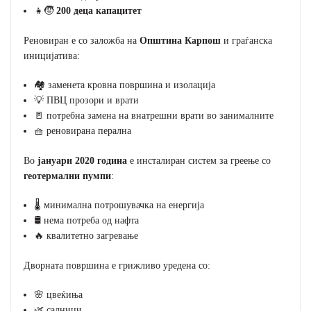
👧🧒
200 деца капацитет
Реновиран е со заложба на
Општина Карпош
и граѓанска
иницијатива:
🏘️ заменета кровна површина и изолација
💡 ПВЦ прозори и врати
🚪 потребна замена на внатрешни врати во занималните
🧺 реновирана перална
Во
јануари 2020 година
е инсталиран систем за греење со
геотермални пумпи
:
🌡️ минимална потрошувачка на енергија
🛢️ нема потреба од нафта
🔥 квалитетно загревање
Дворната површина е грижливо уредена со:
🌸 цвеќиња
🌿 садници