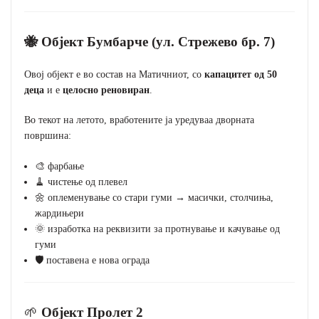
🐝 Објект Бумбарче (ул. Стрежево бр. 7)
Овој објект е во состав на Матичниот, со
капацитет од 50
деца
и е
целосно реновиран
.
Во текот на летото, вработените ја уредуваа дворната
површина:
🎨 фарбање
🧹 чистење од плевел
🌼 оплеменување со стари гуми → масички, столчиња,
жардињери
🌞 изработка на реквизити за протнување и качување од
гуми
🛡️ поставена е нова ограда
🌱
Објект Пролет 2