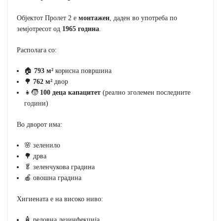
Објектот Пролет 2 е
монтажен
, даден во употреба по
земјотресот од
1965 година
.
Располага со:
🏠
793 м²
корисна површина
🌳
762 м²
двор
👧🧒
100 деца капацитет
(реално зголемен последните
години)
Во дворот има:
🌸 зеленило
🌳 дрва
🥬 зеленчукова градина
🍎 овошна градина
Хигиената е на високо ниво:
🧴 редовна дезинфекција