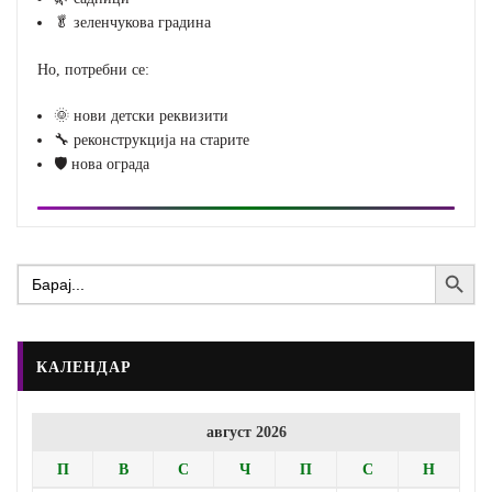
🥬 зеленчукова градина
Но, потребни се:
🌞 нови детски реквизити
🔧 реконструкција на старите
🛡️ нова ограда
Search Button
Search
for:
КАЛЕНДАР
август 2026
П
В
С
Ч
П
С
Н