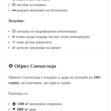
🧸 чистење на играчки
🛏️ редовно менување на постелнина
Потребно:
🚰 санација на хидрофорната канализација
❄️ клима уреди (поради високи летни температури)
🌞 нови детски реквизити
🌿 целосно уредување на дворот
🌻 Објект Сончогледи
Објектот Сончогледи е изграден и даден во употреба во
1965
година
; дел монтажен, дел цврста градба.
Располага со:
🏠
1300 м²
внатрешна површина
🌳
1800 м²
двор