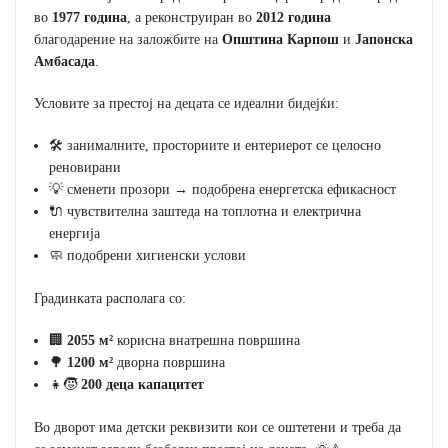
во
1977 година
, а реконструиран во
2012 година
благодарение на заложбите на
Општина Карпош
и
Јапонска
Амбасада
.
Условите за престој на децата се идеални бидејќи:
🛠️ занималните, просториите и ентериерот се целосно
реновирани
💡 сменети прозори → подобрена енергетска ефикасност
🔌 чувствителна заштеда на топлотна и електрична
енергија
🧼 подобрени хигиенски услови
Градинката располага со:
🏢
2055 м²
корисна внатрешна површина
🌳
1200 м²
дворна површина
👧🧒
200 деца капацитет
Во дворот има детски реквизити кои се оштетени и треба да