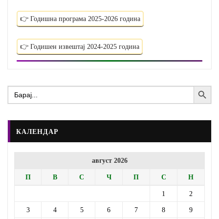
👉 Годишна програма 2025-2026 година
👉 Годишен извештај 2024-2025 година
Search Button
Search
for:
КАЛЕНДАР
август 2026
П
В
С
Ч
П
С
Н
1
2
3
4
5
6
7
8
9