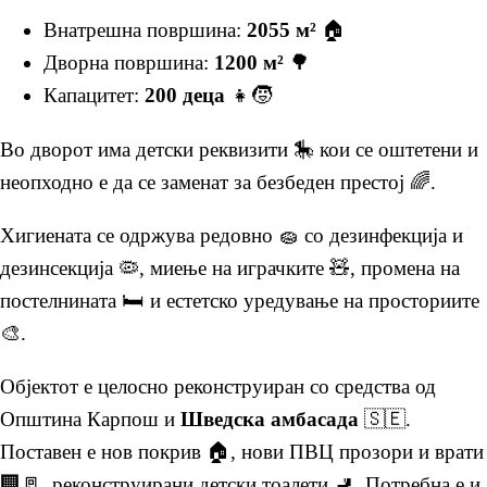
Внатрешна површина:
2055 м²
🏠
Дворна површина:
1200 м²
🌳
Капацитет:
200 деца
👧🧒
Во дворот има детски реквизити 🎠 кои се оштетени и
неопходно е да се заменат за безбеден престој 🌈.
Хигиената се одржува редовно 🧽 со дезинфекција и
дезинсекција 🦠, миење на играчките 🧸, промена на
постелнината 🛏️ и естетско уредување на просториите
🎨.
Објектот е целосно реконструиран со средства од
Општина Карпош и
Шведска амбасада
🇸🇪.
Поставен е нов покрив 🏠, нови ПВЦ прозори и врати
🏢🚪, реконструирани детски тоалети 🚽. Потребна е и