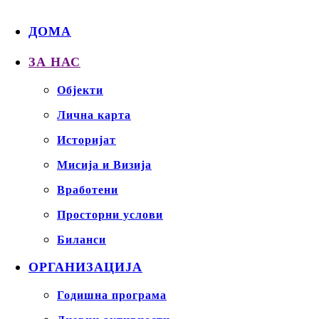
ДОМА
ЗА НАС
Објекти
Лична карта
Историјат
Мисија и Визија
Вработени
Просторни услови
Биланси
ОРГАНИЗАЦИЈА
Годишна програма