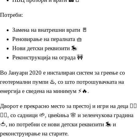
Потреби:
Замена на внатрешни врати 🚪
Реновирање на пералната 🧺
Нови детски реквизити 🎠
Реконструкција на ограда 🚧
Во Јануари 2020 е инсталиран систем за греење со
геотермални пумпи ♨️, со што потрошувачката на
енергија е сведена на минимум ⚡🔥.
Дворот е прекрасно место за престој и игри на деца 🏃‍♂️
🏃‍♀️, со садници 🌱, цвеќиња 🌸 и зеленчукова градина
🍅, но потребни се нови детски реквизити 🎠 и
реконструирање на старите.