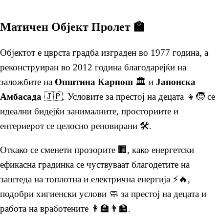
Матичен Објект Пролет 🏫
Објектот е цврста градба изграден во 1977 година, а
реконструиран во 2012 година благодарејќи на
заложбите на
Општина Карпош
🏛️ и
Јапонска
Амбасада
🇯🇵. Условите за престој на децата 👧🧒 се
идеални бидејќи занималните, просториите и
ентериерот се целосно реновирани 🛠️.
Откако се сменети прозорите 🏢, како енергетски
ефикасна градинка се чуствуваат благодетите на
заштеда на топлотна и електрична енергија ⚡🔥,
подобри хигиенски услови 🧼 за престој на децата и
работа на вработените 👩‍🏫👨‍🏫.