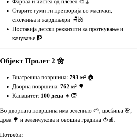
Фарбаа и чистеа од плевел 🎨🧹
Старите гуми ги претворија во масички,
столчиња и жардињери 🪑🌺
Поставија детски реквизити за протнување и
качување 🧗
Објект Пролет 2 🌼
Внатрешна површина:
793 м²
🏠
Дворна површина:
762 м²
🌳
Капацитет:
100 деца
👧🧒
Во дворната површина има зеленило 🌱, цвеќиња 🌸,
дрва 🌳 и зеленчукова и овошна градина 🍅🍎.
Потреби: