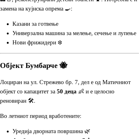
замена на кујнска опрема 🍳:
Казани за готвење
Универзална машина за мелење, сечење и лупење
Нови фрижидери ❄️
Објект Бумбарче 🐝
Лоциран на ул. Стрежево бр. 7, дел е од Матичниот
објект со капацитет за
50 деца
👶 и е целосно
реновиран 🛠️.
Во летниот период вработените:
Уредија дворната површина 🌿