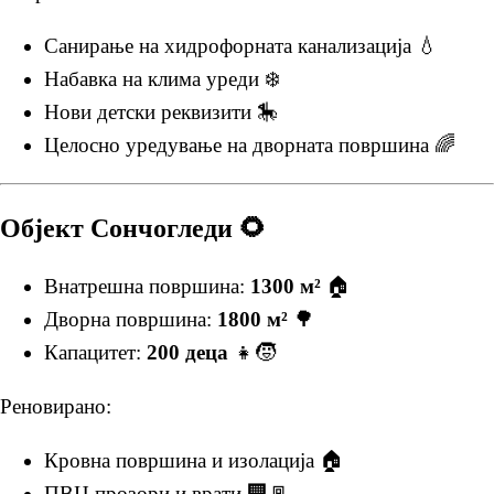
Санирање на хидрофорната канализација 💧
Набавка на клима уреди ❄️
Нови детски реквизити 🎠
Целосно уредување на дворната површина 🌈
Објект Сончогледи 🌻
Внатрешна површина:
1300 м²
🏠
Дворна површина:
1800 м²
🌳
Капацитет:
200 деца
👧🧒
Реновирано:
Кровна површина и изолација 🏠
ПВЦ прозори и врати 🏢🚪