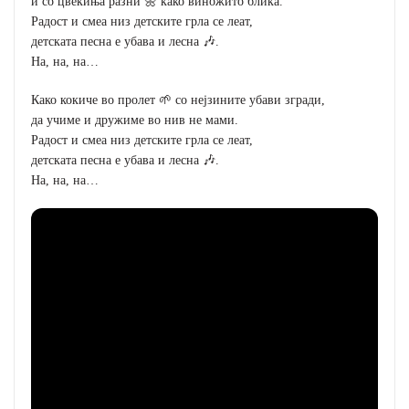
и со цвеќиња разни 🌼 како виножито блика.
Радост и смеа низ детските грла се леат,
детската песна е убава и лесна 🎶.
На, на, на…
Како кокиче во пролет 🌱 со нејзините убави згради,
да учиме и дружиме во нив не мами.
Радост и смеа низ детските грла се леат,
детската песна е убава и лесна 🎶.
На, на, на…