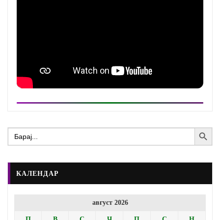
Search Button
Search
for:
КАЛЕНДАР
август 2026
П
В
С
Ч
П
С
Н