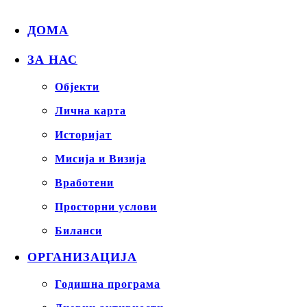
ДОМА
ЗА НАС
Објекти
Лична карта
Историјат
Мисија и Визија
Вработени
Просторни услови
Биланси
ОРГАНИЗАЦИЈА
Годишна програма