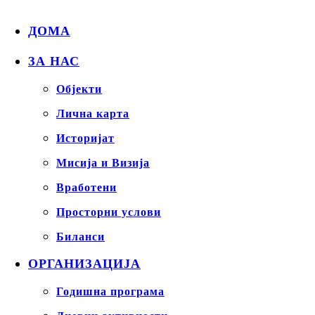
ДОМА
ЗА НАС
Објекти
Лична карта
Историјат
Мисија и Визија
Вработени
Просторни услови
Биланси
ОРГАНИЗАЦИЈА
Годишна програма