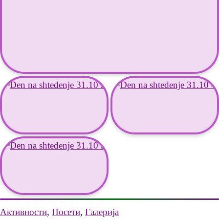
Активности
,
Посети
,
Галерија