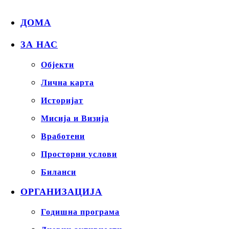
ДОМА
ЗА НАС
Објекти
Лична карта
Историјат
Мисија и Визија
Вработени
Просторни услови
Биланси
ОРГАНИЗАЦИЈА
Годишна програма