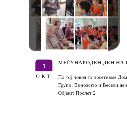
МЕЃУНАРОДЕН ДЕН НА 
1
ОКТ
По тој повод го посетивме До
Групи: Виножито и Весели дечи
Објект: Пролет 2