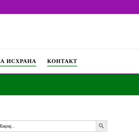
ЗА ИСХРАНА
КОНТАКТ
Search Button
earch
or: