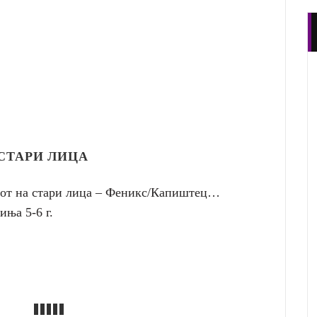
СТАРИ ЛИЦА
мот на стари лица – Феникс/Капиштец…
ња 5-6 г.