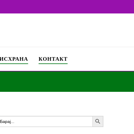
 ИСХРАНА
КОНТАКТ
Search Button
earch
or: