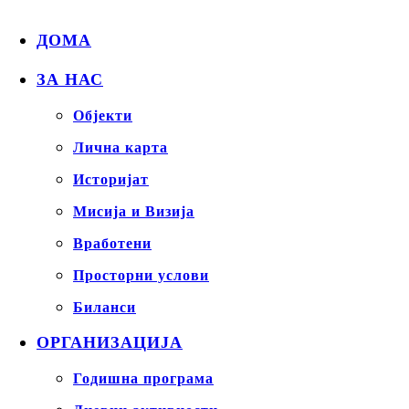
ДОМА
ЗА НАС
Објекти
Лична карта
Историјат
Мисија и Визија
Вработени
Просторни услови
Биланси
ОРГАНИЗАЦИЈА
Годишна програма