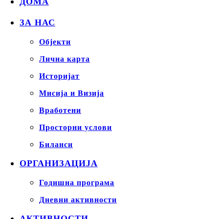
ДОМА
ЗА НАС
Објекти
Лична карта
Историјат
Мисија и Визија
Вработени
Просторни услови
Биланси
ОРГАНИЗАЦИЈА
Годишна програма
Дневни активности
АКТИВНОСТИ