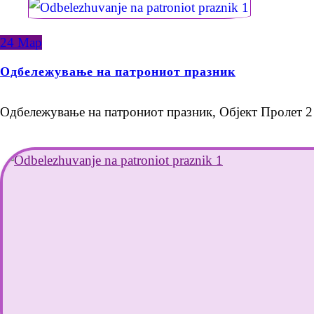
24
Мар
Одбележување на патрониот празник
Одбележување на патрониот празник, Објект Пролет 2