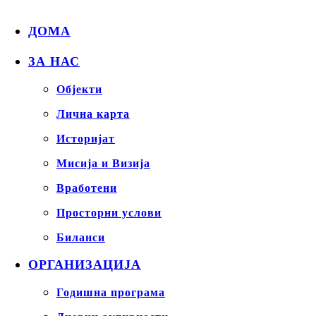
ДОМА
ЗА НАС
Објекти
Лична карта
Историјат
Мисија и Визија
Вработени
Просторни услови
Биланси
ОРГАНИЗАЦИЈА
Годишна програма