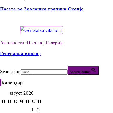
Посета во Зоолошка градина Скопје
Активности
,
Настани
,
Галерија
Генералка викенд
Search for:
Search Button
Календар
август 2026
П
В
С
Ч
П
С
Н
1
2