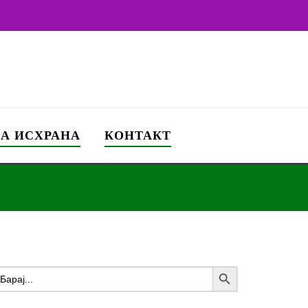
ЗА ИСХРАНА
КОНТАКТ
Search Button
earch
or: