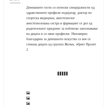
Денешните гости со потесни специјалности од
здравствените профили педијатар, доктор по
спортска медицина, анестезиолог
анестезиолошка сестра и фармацевт се дел од
родителскиот придонес за поблиско запознавање
на децата и со овие професии. Неизмерно
благодарни за денешното искуство со кое се
стекнаа децата од групата Желки, објект Пролет
2.