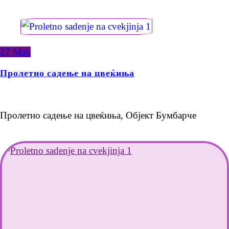
27
Мар
Пролетно садење на цвеќиња
Пролетно садење на цвеќиња, Објект Бумбарче