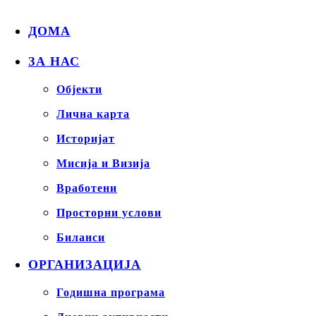
ДОМА
ЗА НАС
Објекти
Лична карта
Историјат
Мисија и Визија
Вработени
Просторни услови
Биланси
ОРГАНИЗАЦИЈА
Годишна програма