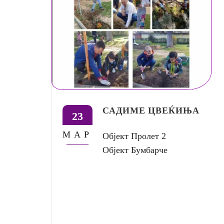
САДИМЕ ЦВЕЌИЊА
23
МАР
Објект Пролет 2
Објект Бумбарче