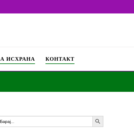
ЗА ИСХРАНА
КОНТАКТ
Search Button
earch
or: