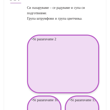
Си пазаруваме – се радуваме и супа си
подготвивме.
Група штрумфови и група цветчиња.