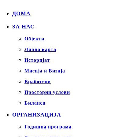
ДОМА
ЗА НАС
Објекти
Лична карта
Историјат
Мисија и Визија
Вработени
Просторни услови
Биланси
ОРГАНИЗАЦИЈА
Годишна програма