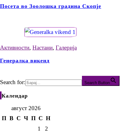
Посета во Зоолошка градина Скопје
Активности
,
Настани
,
Галерија
Генералка викенд
Search for:
Search Button
Календар
август 2026
П
В
С
Ч
П
С
Н
1
2