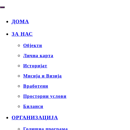
ДОМА
ЗА НАС
Објекти
Лична карта
Историјат
Мисија и Визија
Вработени
Просторни услови
Биланси
ОРГАНИЗАЦИЈА
Годишна програма