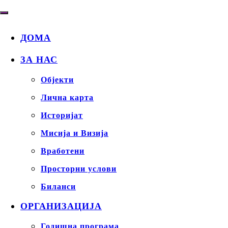
ДОМА
ЗА НАС
Објекти
Лична карта
Историјат
Мисија и Визија
Вработени
Просторни услови
Биланси
ОРГАНИЗАЦИЈА
Годишна програма