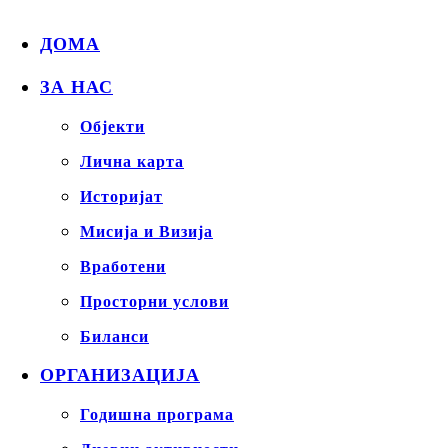
ДОМА
ЗА НАС
Објекти
Лична карта
Историјат
Мисија и Визија
Вработени
Просторни услови
Биланси
ОРГАНИЗАЦИЈА
Годишна програма