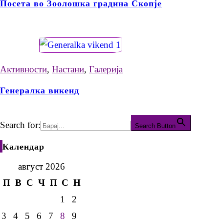
Посета во Зоолошка градина Скопје
Активности
,
Настани
,
Галерија
Генералка викенд
Search for:
Search Button
Календар
август 2026
П
В
С
Ч
П
С
Н
1
2
3
4
5
6
7
8
9