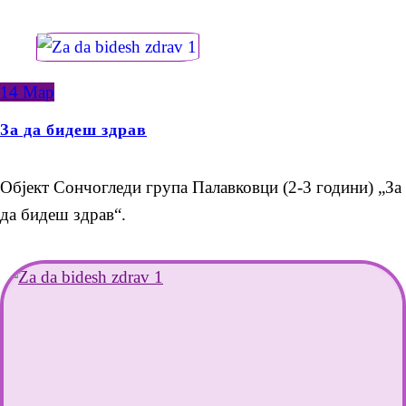
14
Мар
За да бидеш здрав
Објект Сончогледи група Палавковци (2-3 години) „За
да бидеш здрав“.