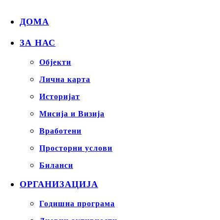
ДОМА
ЗА НАС
Објекти
Лична карта
Историјат
Мисија и Визија
Вработени
Просторни услови
Биланси
ОРГАНИЗАЦИЈА
Годишна програма