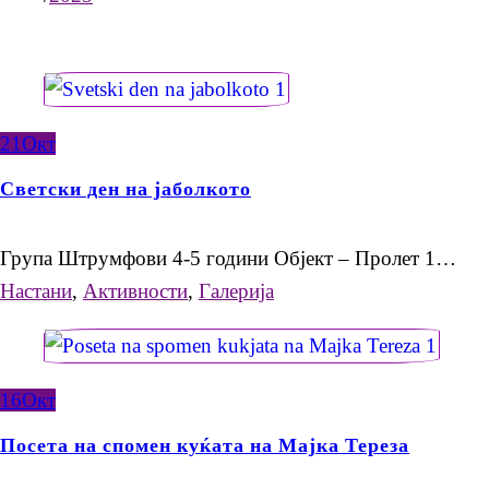
21
Окт
Светски ден на јаболкото
Група Штрумфови 4-5 години Објект – Пролет 1…
Настани
,
Активности
,
Галерија
16
Окт
Посета на спомен куќата на Мајка Тереза