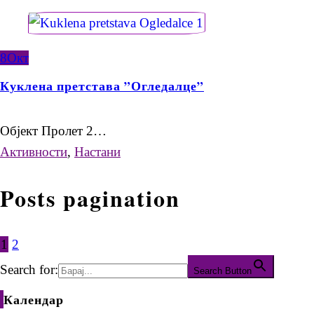
8
Окт
Куклена претстава ”Огледалце”
Објект Пролет 2…
Активности
,
Настани
Posts pagination
1
2
Search for:
Search Button
Календар