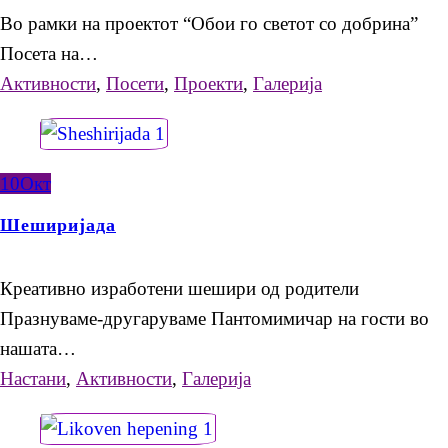
Во рамки на проектот “Обои го светот со добрина”
Посета на…
Активности
,
Посети
,
Проекти
,
Галерија
10
Окт
Шеширијада
Креативно изработени шешири од родители
Празнуваме-другаруваме Пантомимичар на гости во
нашата…
Настани
,
Активности
,
Галерија