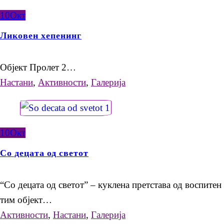
10
Окт
Ликовен хепенинг
Објект Пролет 2…
Настани
,
Активности
,
Галерија
10
Окт
Со децата од светот
“Со децата од светот” – куклена претстава од воспитен
тим објект…
Активности
,
Настани
,
Галерија