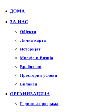
ДОМА
ЗА НАС
Објекти
Лична карта
Историјат
Мисија и Визија
Вработени
Просторни услови
Биланси
ОРГАНИЗАЦИЈА
Годишна програма