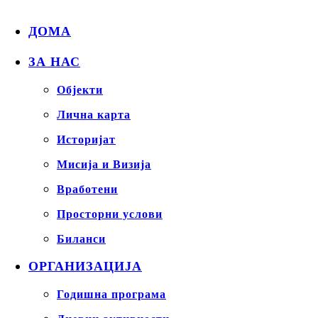
ДОМА
ЗА НАС
Објекти
Лична карта
Историјат
Мисија и Визија
Вработени
Просторни услови
Биланси
ОРГАНИЗАЦИЈА
Годишна програма