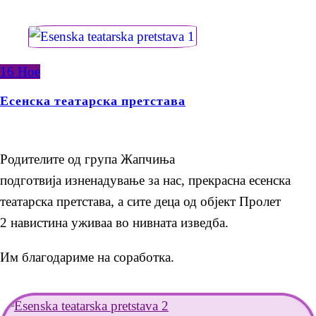
16
Ное
Есенска театарска претстава
Родителите од група Жапчиња
подготвија изненадување за нас, прекрасна есенска
театарска претстава, а сите деца од објект Пролет
2 навистина уживаа во нивната изведба.
Им благодариме на соработка.