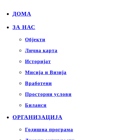
ДОМА
ЗА НАС
Објекти
Лична карта
Историјат
Мисија и Визија
Вработени
Просторни услови
Биланси
ОРГАНИЗАЦИЈА
Годишна програма