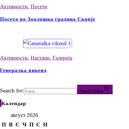
Активности
,
Посети
Посета во Зоолошка градина Скопје
Активности
,
Настани
,
Галерија
Генералка викенд
Search for:
Search Button
Календар
август 2026
П
В
С
Ч
П
С
Н