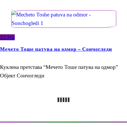
12
Јун
Мечето Тоше патува на одмор – Сончогледи
Куклена претстава “Мечето Тоше патува на одмор”
Објект Сончогледи