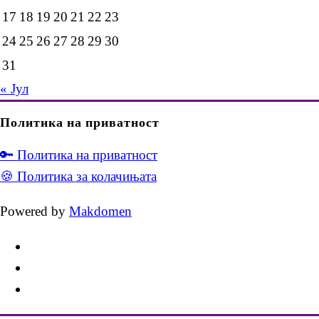
17
18
19
20
21
22
23
24
25
26
27
28
29
30
31
« Јул
Политика на приватност
🔑 Политика на приватност
🍪 Политика за колачињата
Powered by
Makdomen