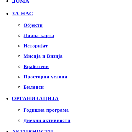
ДОМА
ЗА НАС
Објекти
Лична карта
Историјат
Мисија и Визија
Вработени
Просторни услови
Биланси
ОРГАНИЗАЦИЈА
Годишна програма
Дневни активности
АКТИВНОСТИ