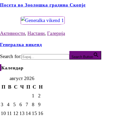
Посета во Зоолошка градина Скопје
Активности
,
Настани
,
Галерија
Генералка викенд
Search for:
Search Button
Календар
август 2026
П
В
С
Ч
П
С
Н
1
2
3
4
5
6
7
8
9
10
11
12
13
14
15
16