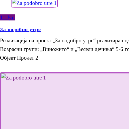
11
Јун
За подобро утре
Реализација на проект „За подобро утре“ реализиран о
Возрасни групи: „Виножито“ и „Весели дечиња“ 5-6 г
Објект Пролет 2