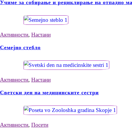
Учиме за собирање и рециклирање на отпадно ма
Активности
,
Настани
Семејно стебло
Активности
,
Настани
Светски ден на медицинските сестри
Активности
,
Посети