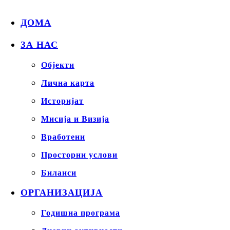
ДОМА
ЗА НАС
Објекти
Лична карта
Историјат
Мисија и Визија
Вработени
Просторни услови
Биланси
ОРГАНИЗАЦИЈА
Годишна програма