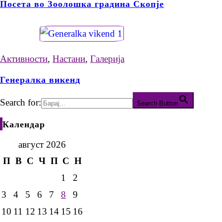
Посета во Зоолошка градина Скопје
Активности
,
Настани
,
Галерија
Генералка викенд
Search for:
Search Button
Календар
август 2026
П
В
С
Ч
П
С
Н
1
2
3
4
5
6
7
8
9
10
11
12
13
14
15
16