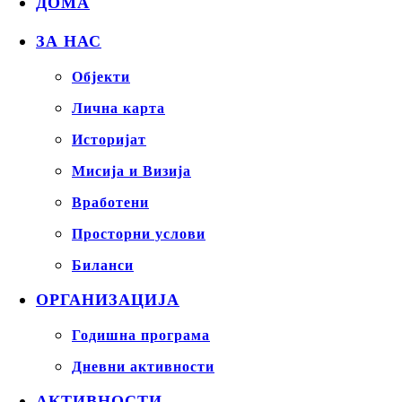
ДОМА
ЗА НАС
Објекти
Лична карта
Историјат
Мисија и Визија
Вработени
Просторни услови
Биланси
ОРГАНИЗАЦИЈА
Годишна програма
Дневни активности
АКТИВНОСТИ