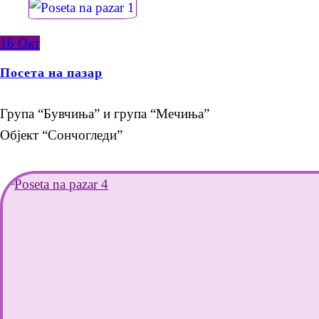
16
Окт
Посета на пазар
Група “Бувчиња” и група “Мечиња”
Објект “Сончогледи”