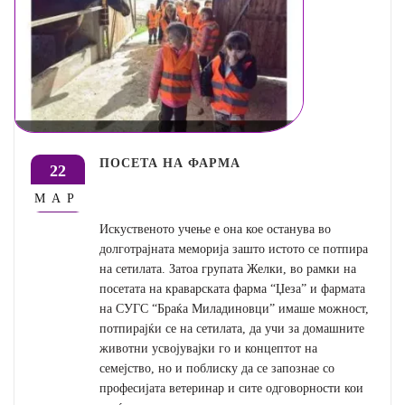
ПОСЕТА НА ФАРМА
22
МАР
Искуственото учење е она кое останува во
долготрајната меморија зашто истото се потпира
на сетилата. Затоа групата Желки, во рамки на
посетата на краварската фарма “Џеза” и фармата
на СУГС “Браќа Миладиновци” имаше можност,
потпирајќи се на сетилата, да учи за домашните
животни усвојувајки го и концептот на
семејство, но и поблиску да се запознае со
професијата ветеринар и сите одговорности кои