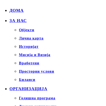
ДОМА
ЗА НАС
Објекти
Лична карта
Историјат
Мисија и Визија
Вработени
Просторни услови
Биланси
ОРГАНИЗАЦИЈА
Годишна програма