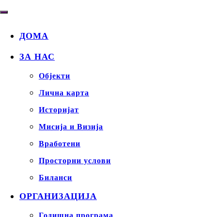
ДОМА
ЗА НАС
Објекти
Лична карта
Историјат
Мисија и Визија
Вработени
Просторни услови
Биланси
ОРГАНИЗАЦИЈА
Годишна програма