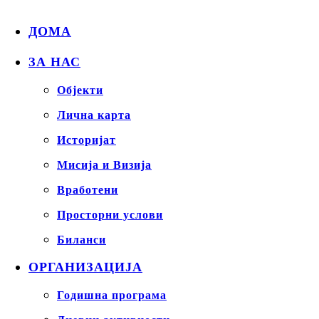
ДОМА
ЗА НАС
Објекти
Лична карта
Историјат
Мисија и Визија
Вработени
Просторни услови
Биланси
ОРГАНИЗАЦИЈА
Годишна програма