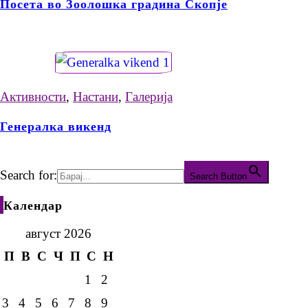
Посета во Зоолошка градина Скопје
Активности
,
Настани
,
Галерија
Генералка викенд
Search for:
Search Button
Календар
август 2026
П
В
С
Ч
П
С
Н
1
2
3
4
5
6
7
8
9