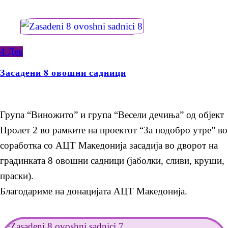
4
Дек
Засадени 8 овошни садници
Група “Виножито” и група “Весели дечиња” од објект
Пролет 2 во рамките на проектот “За подобро утре” во
соработка со АЦТ Македонија засадија во дворот на
градинката 8 овошни садници (јаболки, сливи, круши,
праски).
Благодариме на донацијата АЦТ Македонија.