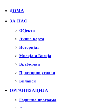
ДОМА
ЗА НАС
Објекти
Лична карта
Историјат
Мисија и Визија
Вработени
Просторни услови
Биланси
ОРГАНИЗАЦИЈА
Годишна програма