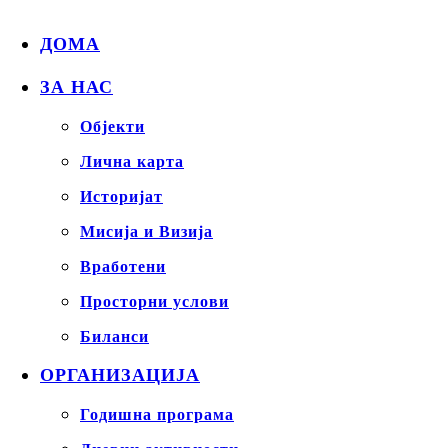
ДОМА
ЗА НАС
Објекти
Лична карта
Историјат
Мисија и Визија
Вработени
Просторни услови
Биланси
ОРГАНИЗАЦИЈА
Годишна програма