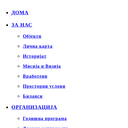
ДОМА
ЗА НАС
Објекти
Лична карта
Историјат
Мисија и Визија
Вработени
Просторни услови
Биланси
ОРГАНИЗАЦИЈА
Годишна програма