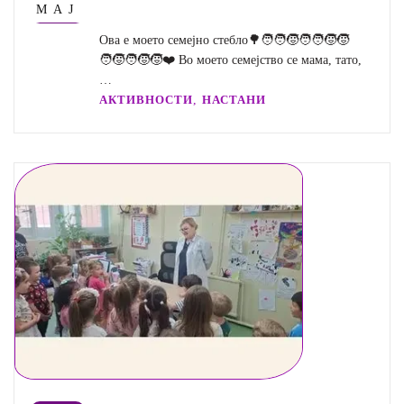
МАЈ
Ова е моето семејно стебло🌳🧑‍🧑‍🧒🧑‍🧑‍🧒‍🧒
🧑‍🧒🧑‍🧒‍🧒❤️ Во моето семејство се мама, тато,
…
,
АКТИВНОСТИ
НАСТАНИ