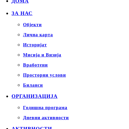
ДОМА
ЗА НАС
Објекти
Лична карта
Историјат
Мисија и Визија
Вработени
Просторни услови
Биланси
ОРГАНИЗАЦИЈА
Годишна програма
Дневни активности
АКТИВНОСТИ