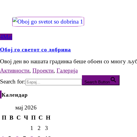
4
Мај
Обој го светот со добрина
Овој ден во нашата градинка беше обоен со многу љ
Активности
,
Проекти
,
Галерија
Search for:
Search Button
Календар
мај 2026
П
В
С
Ч
П
С
Н
1
2
3