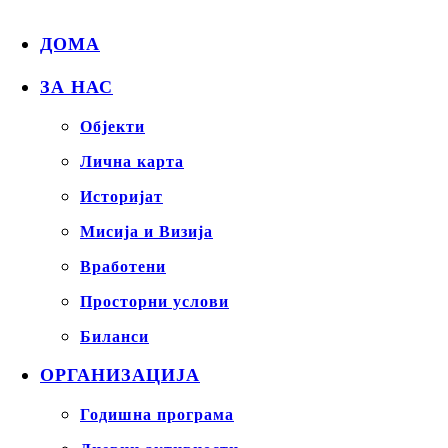
ДОМА
ЗА НАС
Објекти
Лична карта
Историјат
Мисија и Визија
Вработени
Просторни услови
Биланси
ОРГАНИЗАЦИЈА
Годишна програма