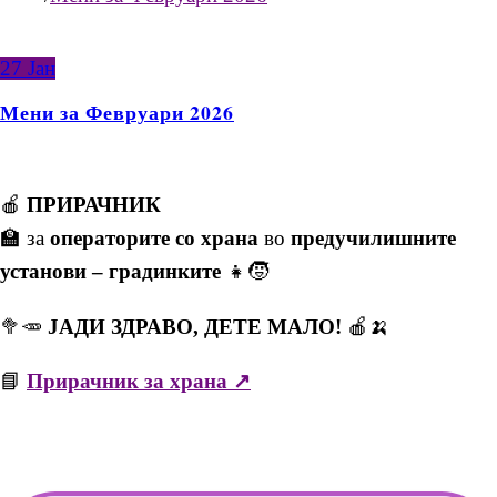
27
Јан
Мени за Февруари 2026
🍎
ПРИРАЧНИК
🏫 за
операторите со храна
во
предучилишните
установи – градинките
👧🧒
🥦🥕
ЈАДИ ЗДРАВО, ДЕТЕ МАЛО!
🍎🍌
📘
Прирачник за храна ↗️