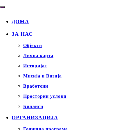
ДОМА
ЗА НАС
Објекти
Лична карта
Историјат
Мисија и Визија
Вработени
Просторни услови
Биланси
ОРГАНИЗАЦИЈА
Годишна програма