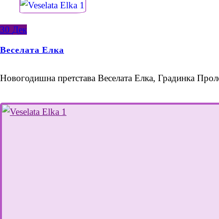
30
Дек
Веселата Елка
Новогодишна претстава Веселата Елка, Градинка Прол