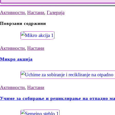
Активности
,
Настани
,
Галерија
Поврзани содржини
Активности
,
Настани
Микро акција
Активности
,
Настани
Учиме за собирање и рециклирање на отпадно ма