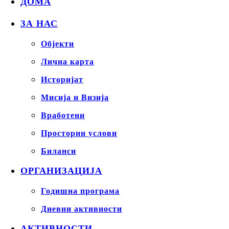
ДОМА
ЗА НАС
Објекти
Лична карта
Историјат
Мисија и Визија
Вработени
Просторни услови
Биланси
ОРГАНИЗАЦИЈА
Годишна програма
Дневни активности
АКТИВНОСТИ