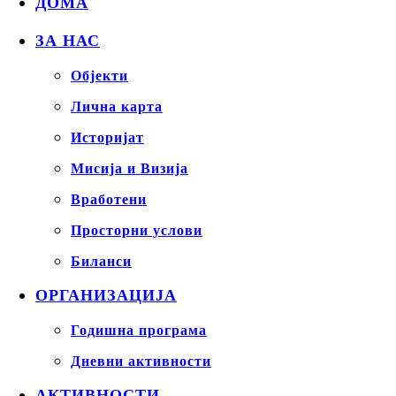
ДОМА
ЗА НАС
Објекти
Лична карта
Историјат
Мисија и Визија
Вработени
Просторни услови
Биланси
ОРГАНИЗАЦИЈА
Годишна програма
Дневни активности
АКТИВНОСТИ