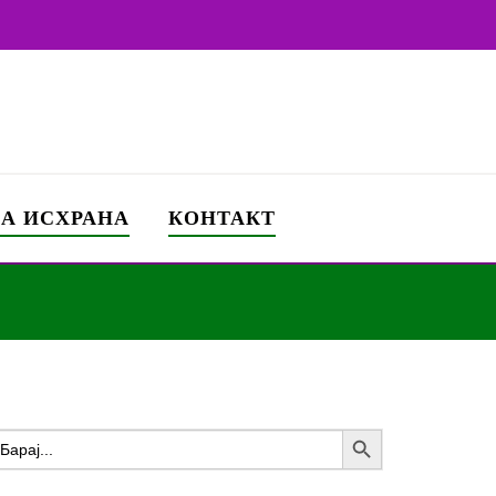
ЗА ИСХРАНА
КОНТАКТ
Search Button
earch
or: